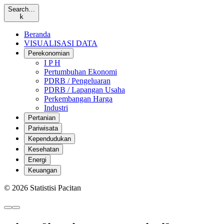
Search…
k
Beranda
VISUALISASI DATA
Perekonomian
I P H
Pertumbuhan Ekonomi
PDRB / Pengeluaran
PDRB / Lapangan Usaha
Perkembangan Harga
Industri
Pertanian
Pariwisata
Kependudukan
Kesehatan
Energi
Keuangan
© 2026 Statistisi Pacitan